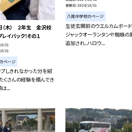
更新日
2024/10/31
八尾中学校のページ
生徒玄関前のウエルカムボード
日（木） ２年生 金沢校
ジャックオーランタンや蜘蛛の
レイバック！その１
追加され、ハロウ...
10/31
10/31
のページ
ップしきれなかった分を紹
 たくさんの経験を積んでき
...