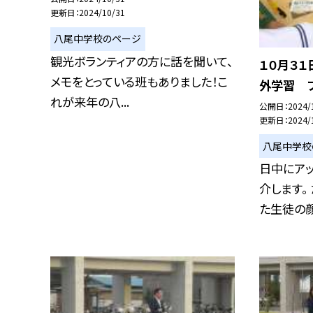
更新日
2024/10/31
八尾中学校のページ
観光ボランティアの方に話を聞いて、
１０月３１
メモをとっている班もありました！こ
外学習 プ
れが来年の八...
公開日
2024/
更新日
2024/
八尾中学校
日中にア
介します。
た生徒の顔は