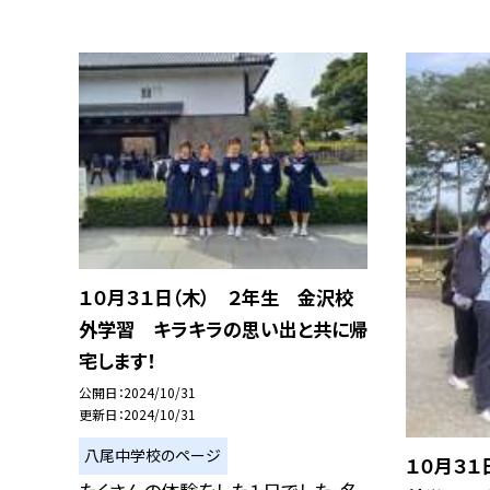
１０月３１日（木） ２年生 金沢校
外学習 キラキラの思い出と共に帰
宅します！
公開日
2024/10/31
更新日
2024/10/31
八尾中学校のページ
１０月３１