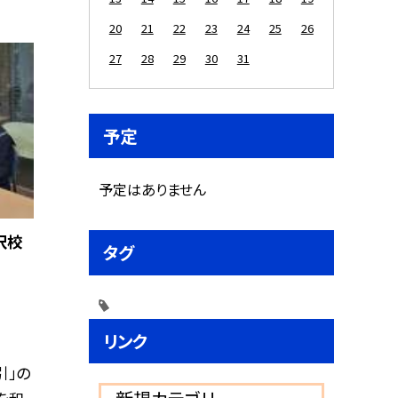
20
21
22
23
24
25
26
27
28
29
30
31
予定
予定はありません
沢校
タグ
リンク
引」の