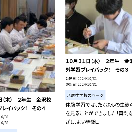
１０月３１日（木） ２年生 金
外学習プレイバック！ その３
公開日
2024/10/31
更新日
2024/10/31
八尾中学校のページ
日（木） ２年生 金沢校
体験学習では、たくさんの生徒
レイバック！ その４
を見ることができました！真剣
10/31
ざし、よい経験...
10/31