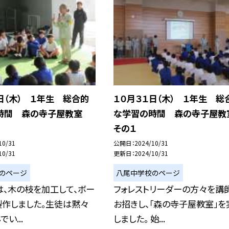
日（木） １年生 総合的
１０月３１日（木） １年生 総
時間 森の寺子屋教室
な学習の時間 森の寺子屋
その１
10/31
公開日
2024/10/31
10/31
更新日
2024/10/31
のページ
八尾中学校のページ
、木の枝を加工して、ボー
フォレストリーダーの方々を講
製作しました。生徒は黙々
お招きし、「森の寺子屋教室」を
い...
しました。 始...