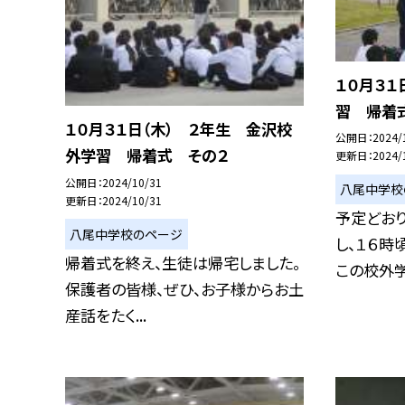
１０月３１
習 帰着
１０月３１日（木） ２年生 金沢校
公開日
2024/
外学習 帰着式 その２
更新日
2024/
公開日
2024/10/31
八尾中学校
更新日
2024/10/31
予定どお
八尾中学校のページ
し、１６時
帰着式を終え、生徒は帰宅しました。
この校外学習
保護者の皆様、ぜひ、お子様からお土
産話をたく...