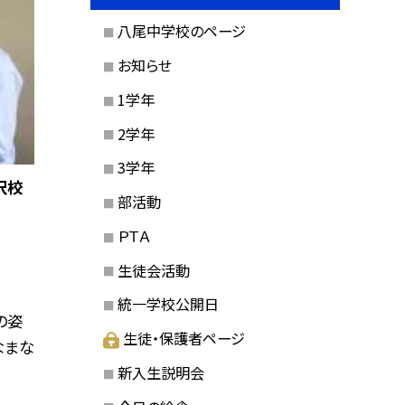
八尾中学校のページ
お知らせ
1学年
2学年
3学年
沢校
部活動
ＰＴＡ
生徒会活動
統一学校公開日
の姿
生徒・保護者ページ
なまな
新入生説明会