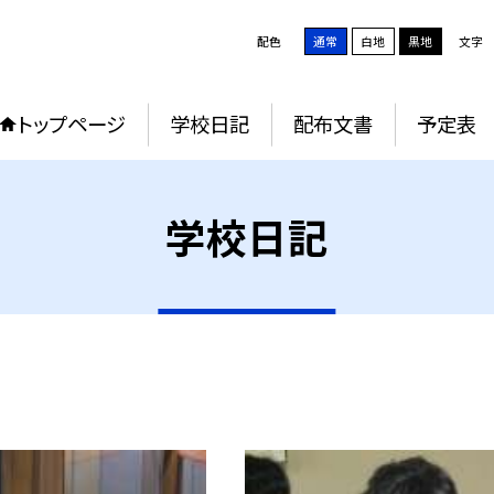
配色
通常
白地
黒地
文字
トップページ
学校日記
配布文書
予定表
学校日記