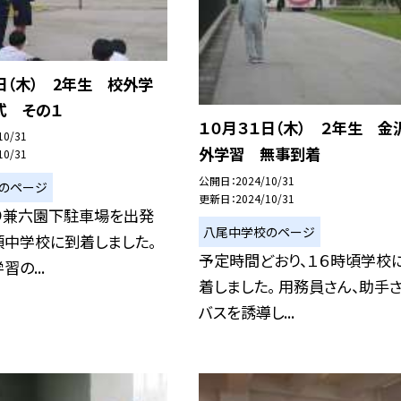
日（木） 2年生 校外学
式 その１
１０月３１日（木） ２年生 金
10/31
外学習 無事到着
10/31
公開日
2024/10/31
のページ
更新日
2024/10/31
り兼六園下駐車場を出発
八尾中学校のページ
頃中学校に到着しました。
予定時間どおり、１６時頃学校
の...
着しました。 用務員さん、助手
バスを誘導し...