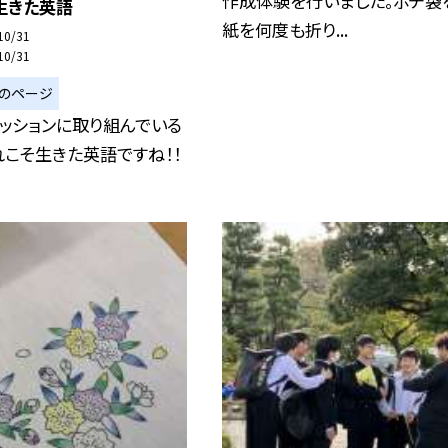
作成体験を行いました。ポチ袋
生きた英語
紙を何度も折り...
10/31
10/31
のページ
ッションに取り組んでいる
れこそ生きた英語ですね！！