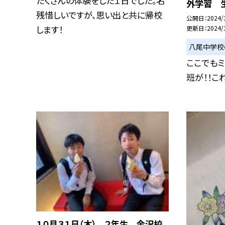
たくさんの体験をした１日でした。名
外学習 
残惜しいですが、思い出と共に帰校
公開日
2024/
します！
更新日
2024/
八尾中学校
ここでもミ
班が！！こ
１０月３１日（木） ２年生 金沢校