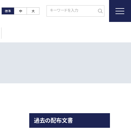
標準
中
大
過去の配布文書