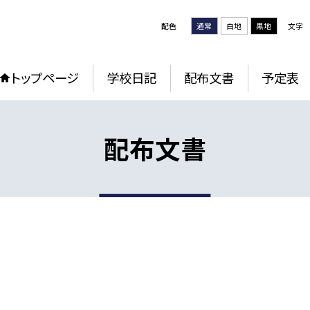
配色
通常
白地
黒地
文字
トップページ
学校日記
配布文書
予定表
配布文書