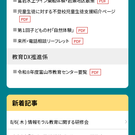
富岩水上ライン乗船体験・岩瀬地区散策
PDF
児童生徒に対する不登校児童生徒支援紹介ページ
PDF
第１回子どもの村「自然体験」
PDF
来所・電話相談リーフレット
PDF
教育DX推進係
令和８年度富山市教育センター要覧
PDF
新着記事
8/6( 木 ) 情報モラル教育に関する研修会