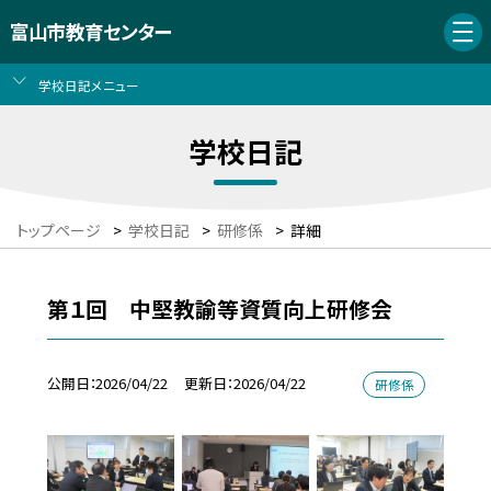
富山市教育センター
学校日記メニュー
学校日記
トップページ
>
学校日記
>
研修係
>
詳細
第１回 中堅教諭等資質向上研修会
公開日
2026/04/22
更新日
2026/04/22
研修係