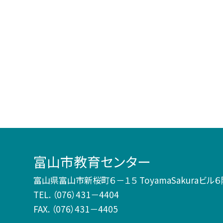
富山市教育センター
富山県富山市新桜町６－１５ ToyamaSakuraビル
TEL.
（076）431－4404
FAX. （076）431－4405