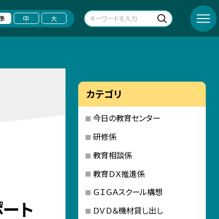
準
中
大
カテゴリ
今日の教育センター
研修係
教育相談係
教育ＤＸ推進係
ＧＩＧＡスクール構想
ポート
ＤＶＤ＆機材貸し出し