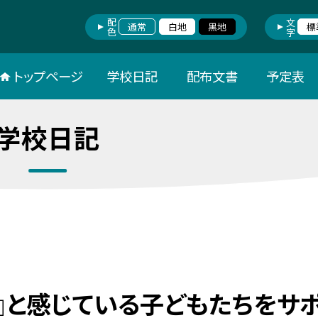
配色
文字
通常
白地
黒地
標
トップページ
学校日記
配布文書
予定表
学校日記
』と感じている子どもたちをサ