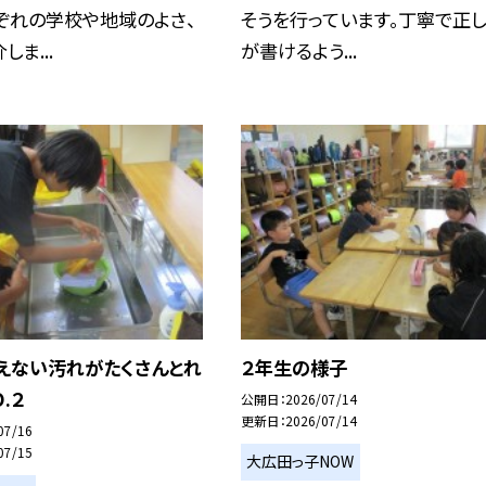
ぞれの学校や地域のよさ、
そうを行っています。丁寧で正
ま...
が書けるよう...
見えない汚れがたくさんとれ
２年生の様子
.２
公開日
2026/07/14
更新日
2026/07/14
07/16
07/15
大広田っ子NOW