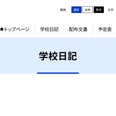
配色
通常
白地
黒地
文字
トップページ
学校日記
配布文書
予定表
学校日記