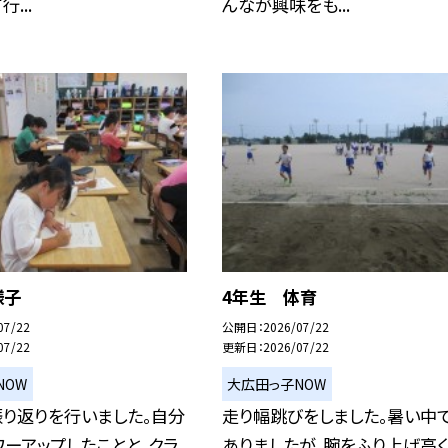
...
んなが興味をも...
様子
4年生 体育
07/22
公開日
2026/07/22
07/22
更新日
2026/07/22
NOW
大広田っ子NOW
り返りを行いました。自分
走り幅跳びをしました。暑い中
ーアップしたことと、クラ
ありましたが、腕をふり上げ高