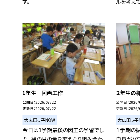
す。
ルを考えて行
1年生 図画工作
２年生の
公開日
2026/07/22
公開日
2026/
更新日
2026/07/22
更新日
2026/
大広田っ子NOW
大広田っ子
今日は1学期最後の図工の学習でし
１学期の振
た。 絵の具の量を変えたり組み合わ
自身がパワ