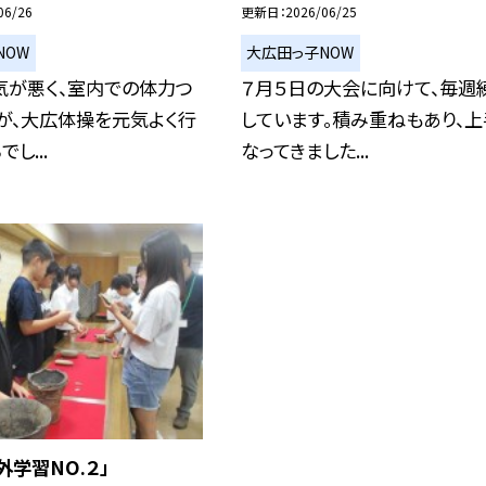
06/26
更新日
2026/06/25
NOW
大広田っ子NOW
気が悪く、室内での体力つ
７月５日の大会に向けて、毎週
が、大広体操を元気よく行
しています。積み重ねもあり、上
し...
なってきました...
外学習NO.２」