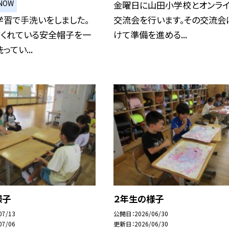
NOW
金曜日に山田小学校とオンラ
学習で手洗いをしました。
交流会を行います。その交流会
てくれている安全帽子を一
けて準備を進める...
てい...
様子
２年生の様子
07/13
公開日
2026/06/30
07/06
更新日
2026/06/30