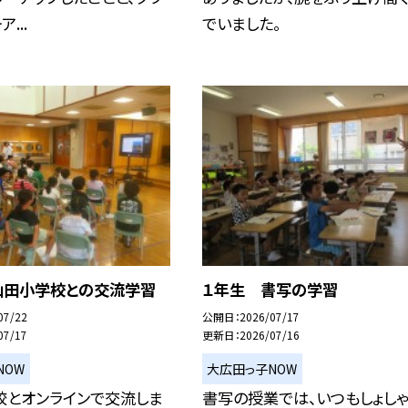
...
でいました。
山田小学校との交流学習
１年生 書写の学習
07/22
公開日
2026/07/17
07/17
更新日
2026/07/16
NOW
大広田っ子NOW
校とオンラインで交流しま
書写の授業では、いつもしょし