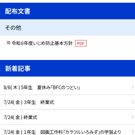
配布文書
その他
令和８年度いじめ防止基本方針
PDF
新着記事
8/6( 木 ) 5年生 夏休み「BFCのつどい」
7/24( 金 ) ３年生 終業式
7/24( 金 ) 終業式
7/24( 金 ) １年生 図画工作科「カラフルいろみず」の学習より