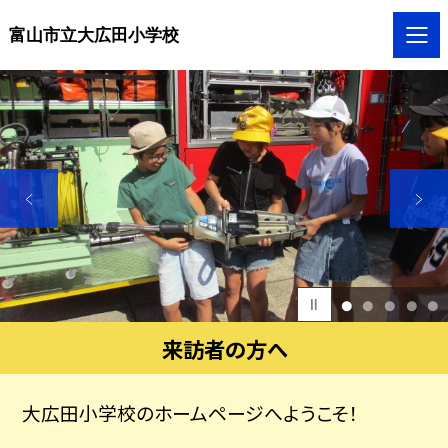
富山市立大広田小学校
1
2
3
4
5
来訪者の方へ
大広田小学校のホームページへようこそ！