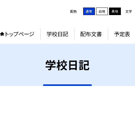
配色
通常
白地
黒地
文字
トップページ
学校日記
配布文書
予定表
学校日記