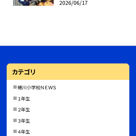
2026/06/17
カテゴリ
蜷川小学校ＮＥＷＳ
１年生
２年生
３年生
４年生