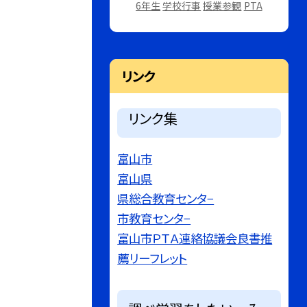
6年生
学校行事
授業参観
PTA
リンク
リンク集
富山市
富山県
県総合教育センタ−
市教育センタ−
富山市ＰＴＡ連絡協議会良書推
薦リーフレット