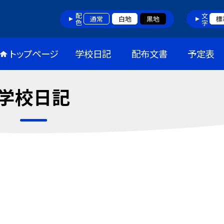
配色
文字
通常
白地
黒地
標
トップページ
学校日記
配布文書
予定表
学校日記