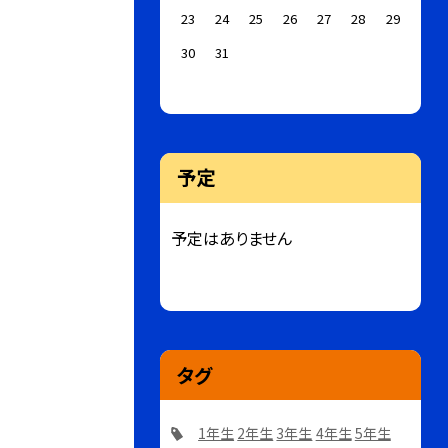
23
24
25
26
27
28
29
30
31
予定
予定はありません
タグ
1年生
2年生
3年生
4年生
5年生