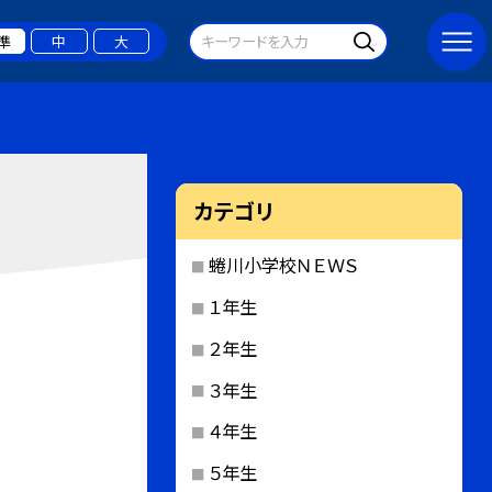
準
中
大
カテゴリ
蜷川小学校ＮＥＷＳ
１年生
２年生
３年生
４年生
５年生