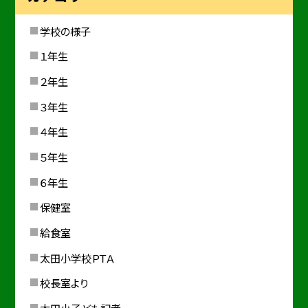
学校の様子
１年生
２年生
３年生
４年生
５年生
６年生
保健室
給食室
太田小学校ＰＴＡ
校長室より
太田小子ども記者