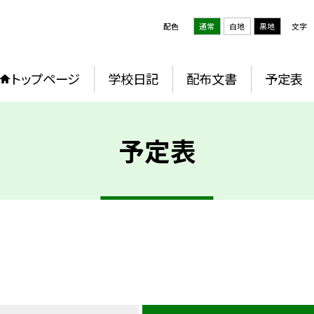
配色
通常
白地
黒地
文字
トップページ
学校日記
配布文書
予定表
予定表