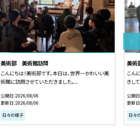
美術部 美術館訪問
美術
こんにちは！美術部です。本日は、世界一かわいい美
こん
術館に訪問させていただきました。...
きして
公開日
2026/08/06
公開日
更新日
2026/08/06
更新日
日々の様子
日々