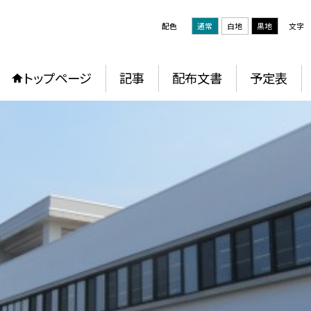
配色
通常
白地
黒地
文字
トップページ
記事
配布文書
予定表