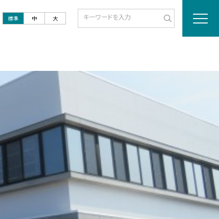
標準
中
大