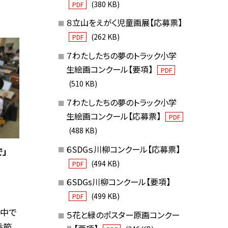
(380 KB)
PDF
８立山をえがく児童画展【応募票】
(262 KB)
PDF
７わたしたちの夢のトラック小学
生絵画コンクール【要項】
PDF
(510 KB)
７わたしたちの夢のトラック小学
生絵画コンクール【応募票】
PDF
(488 KB)
６SDGｓ川柳コンクール【応募票】
」
(494 KB)
PDF
６SDGs川柳コンクール【要項】
(499 KB)
PDF
の中で
５花と緑のポスター原画コンクー
季節