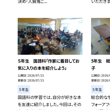
決め「人狼鬼ご...
いただきまし
５年生 国語科「作家に着目してお
5年生 
気に入りの本を紹介しよう」
子
公開日
2026/07/15
公開日
2026/
更新日
2026/07/15
更新日
2026/
５年生
５年生
国語科の学習では、自分が好きな本
総合的な
を友達に紹介しました。今回は、その
フォーア