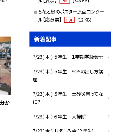
ル【要項】
(346 KB)
PDF
５花と緑のポスター原画コンクー
ル【応募票】
(12 KB)
PDF
新着記事
7/23( 木 ) ５年生 １学期学級会☆
7/23( 木 ) ５年生 SOSの出し方講
座
7/23( 木 ) ５年生 土砂災害ってな
に？
が分か
7/23( 木 ) ６年生 大掃除
7/23( 木 ) お楽しみ会（２年生）