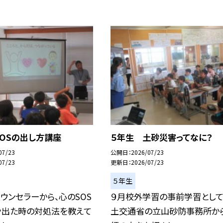
OSの出し方講座
５年生 土砂災害ってなに？
07/23
公開日
2026/07/23
07/23
更新日
2026/07/23
５年生
ウンセラーから、心のSOS
９月校外学習の事前学習として
や出た時の対処法を教えて
土交通省の立山砂防事務所か