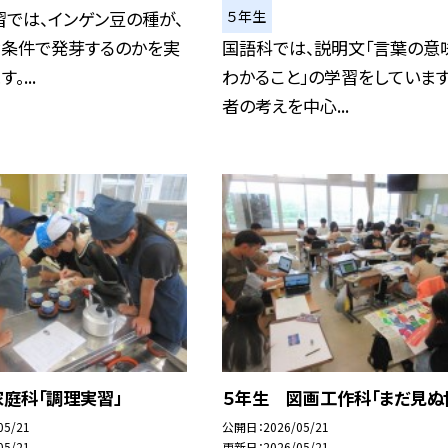
５年生
では、インゲン豆の種が、
な条件で発芽するのかを実
国語科では、説明文「言葉の意
。...
わかること」の学習をしています
者の考えを中心...
庭科「調理実習」
５年生 図画工作科「まだ見ぬ
05/21
公開日
2026/05/21
05/21
更新日
2026/05/21