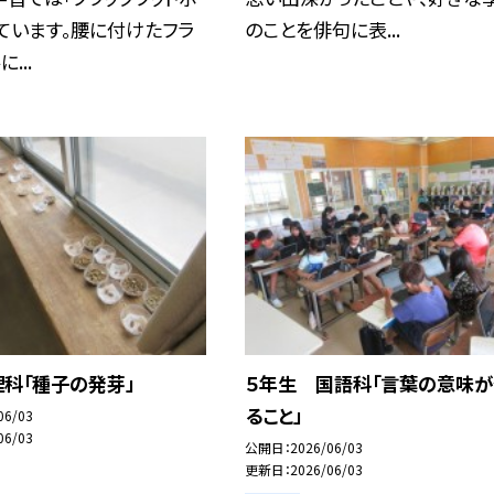
ています。腰に付けたフラ
のことを俳句に表...
...
科「種子の発芽」
５年生 国語科「言葉の意味
ること」
06/03
06/03
公開日
2026/06/03
更新日
2026/06/03