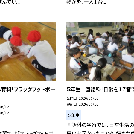
んでい...
物かを、一人１台...
育科「フラッグフットボー
５年生 国語科「日常を１７音で
公開日
2026/06/10
更新日
2026/06/10
06/12
06/12
５年生
国語科の学習では、日常生活
習では「フラッグフットボ
思い出深かったことや、好きな