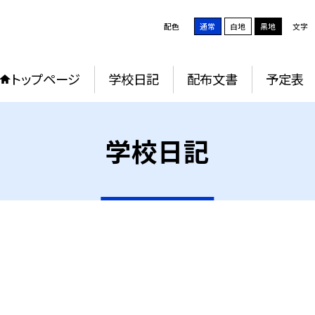
配色
通常
白地
黒地
文字
トップページ
学校日記
配布文書
予定表
学校日記