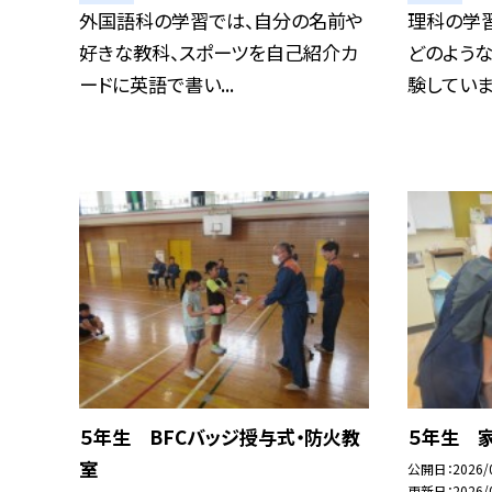
外国語科の学習では、自分の名前や
理科の学習
好きな教科、スポーツを自己紹介カ
どのよう
ードに英語で書い...
験しています
５年生 BFCバッジ授与式・防火教
５年生 家
室
公開日
2026/
更新日
2026/