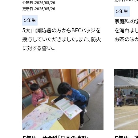
公開日
2026/05/26
更新日
2026/05/26
５年生
５年生
家庭科の
5大山消防署の方からBFCバッジを
を淹れま
授与していただきました。また、防火
お茶の味が違
に対する誓い...
５年生 社会科「日本の地形」
５年生 