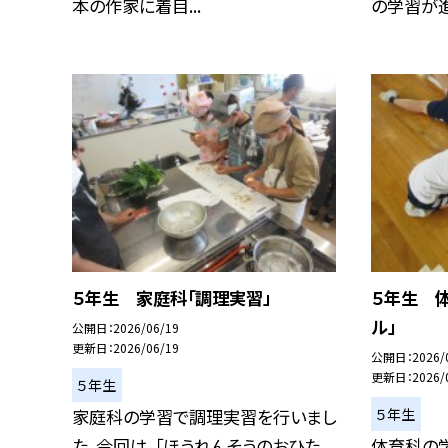
本の作家に着目...
の学習が進
５年生 家庭科「調理実習」
５年生 体
ル」
公開日
2026/06/19
更新日
2026/06/19
公開日
2026/
更新日
2026/
５年生
５年生
家庭科の学習で調理実習を行いまし
た。今回は、「ほうれんそうのおひた
体育科の学