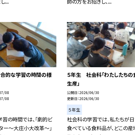
...
師の方をお招きし、...
総合的な学習の時間の様
５年生 社会科「わたしたちの
生産」
07/08
公開日
2026/06/30
07/08
更新日
2026/06/30
５年生
学習の時間では、「劇的ビ
社会科の学習では、私たちが日
フター～大庄小大改革～」
食べている食料品が、どこの産