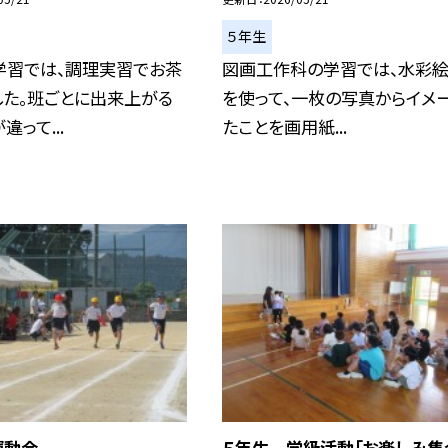
５年生
学習では、調理実習でお茶
図画工作科の学習では、水彩
した。班ごとに出来上がる
を使って、一枚の写真からイメ
って...
たことを画用紙...
運動会
５年生 学級活動「お楽しみ集