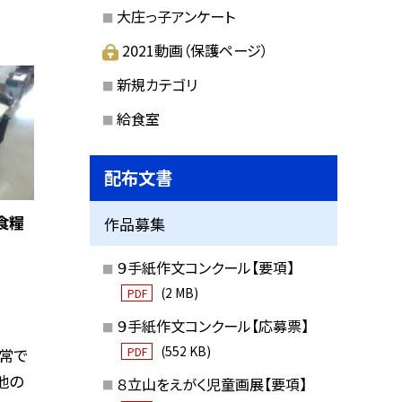
大庄っ子アンケート
2021動画（保護ページ）
新規カテゴリ
給食室
配布文書
食糧
作品募集
９手紙作文コンクール【要項】
(2 MB)
PDF
９手紙作文コンクール【応募票】
(552 KB)
PDF
常で
地の
８立山をえがく児童画展【要項】