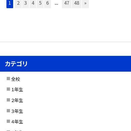
1
2
3
4
5
6
...
47
48
»
カテゴリ
全校
１年生
２年生
３年生
４年生