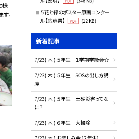
ル【要項】
(346 KB)
PDF
の様
５花と緑のポスター原画コンクー
ます。
ル【応募票】
(12 KB)
PDF
新着記事
7/23( 木 ) ５年生 １学期学級会☆
7/23( 木 ) ５年生 SOSの出し方講
座
7/23( 木 ) ５年生 土砂災害ってな
に？
7/23( 木 ) ６年生 大掃除
7/23( 木 ) お楽しみ会（２年生）