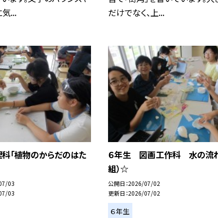
...
だけでなく、上...
理科「植物のからだのはた
６年生 図画工作科 水の流れ
組）☆
07/03
公開日
2026/07/02
07/03
更新日
2026/07/02
６年生