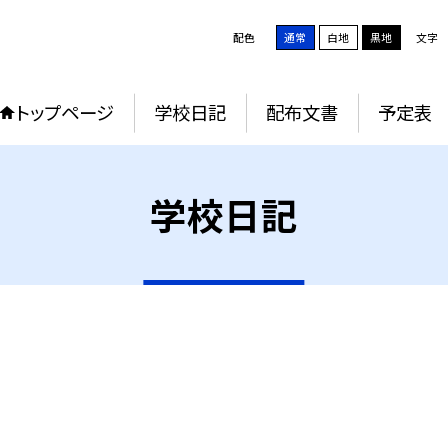
配色
通常
白地
黒地
文字
トップページ
学校日記
配布文書
予定表
学校日記