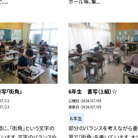
...
ボール等、集...
写「街角」
6年生 書写（１組）☆
07/13
公開日
2026/07/09
07/13
更新日
2026/07/09
６年生
に、「街角」という文字の
部分のバランスを考えながら書
います。文字のバランスや
習で「街角」を書いています。大