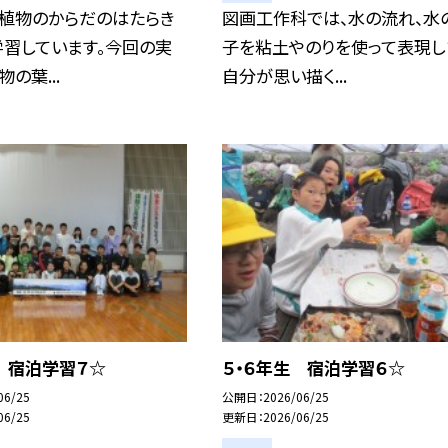
、植物のからだのはたらき
図画工作科では、水の流れ、水
学習しています。今回の実
子を粘土やのりを使って表現し
の葉...
自分が思い描く...
 宿泊学習７☆
５・６年生 宿泊学習６☆
06/25
公開日
2026/06/25
06/25
更新日
2026/06/25