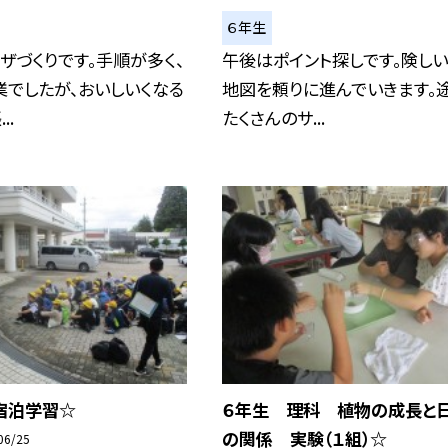
６年生
ザづくりです。手順が多く、
午後はポイント探しです。険し
でしたが、おいしいくなる
地図を頼りに進んでいきます。途
..
たくさんのサ...
宿泊学習☆
６年生 理科 植物の成長と
の関係 実験（１組）☆
06/25