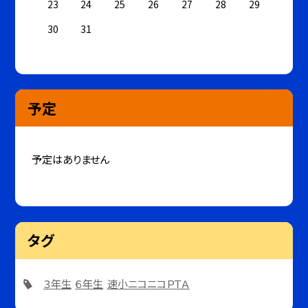
23
24
25
26
27
28
29
30
31
予定
予定はありません
タグ
３年生
６年生
速小ニコニコＰＴＡ