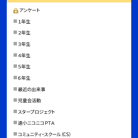
アンケート
１年生
２年生
３年生
４年生
５年生
６年生
最近の出来事
児童会活動
スタープロジェクト
速小ニコニコＰＴＡ
コミュニティ・スクール（CS）