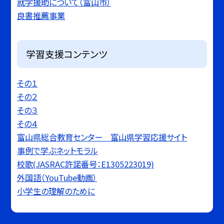
就学援助について（富山市）
良書推薦事業
学習支援コンテンツ
その１
その２
その３
その４
富山県総合教育センター 富山県学習応援サイト
事例で学ぶネットモラル
校歌(JASRAC許諾番号：E1305223019)
外国語（YouTube動画）
小学生の理解のために