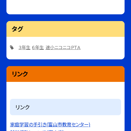
タグ
３年生
６年生
速小ニコニコＰＴＡ
リンク
リンク
家庭学習の手引き(富山市教育センター)