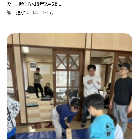
た。日時：令和8年2月26...
速小ニコニコＰＴＡ