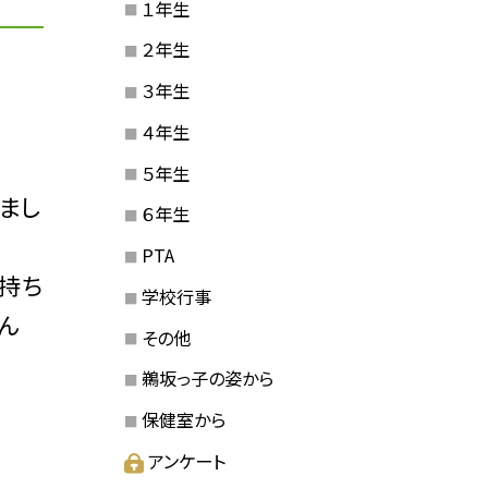
１年生
２年生
３年生
４年生
５年生
まし
６年生
PTA
持ち
学校行事
ん
その他
鵜坂っ子の姿から
保健室から
アンケート