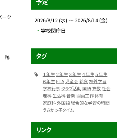
予定
パーク
2026/8/12 (水) ～ 2026/8/14 (金)
学校閉庁日
タグ
 鵜
１年生
２年生
３年生
４年生
５年生
６年生
PTA
児童会
給食
校外学習
学校行事
クラブ活動
国語
算数
社会
理科
生活科
音楽
図画工作
体育
家庭科
外国語
総合的な学習の時間
うさかっ子タイム
リンク