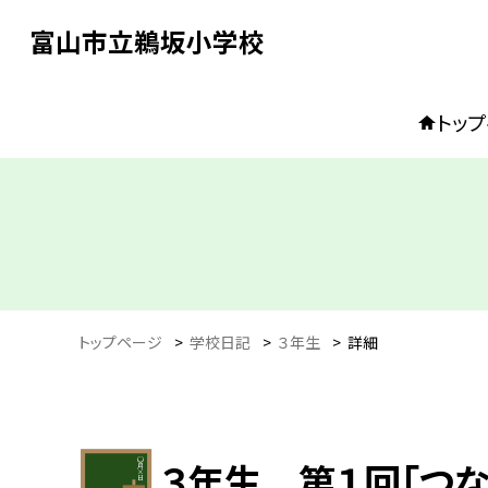
富山市立鵜坂小学校
トッ
トップページ
>
学校日記
>
３年生
>
詳細
３年生 第１回「つな