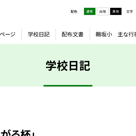
配色
通常
白地
黒地
文字
プページ
学校日記
配布文書
鵜坂小 主な行
学校日記
がる杯」