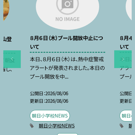
８月６日（木）プール開放中止につ
８月４
立山登
いて
いて
本日、８月６日（木）は、熱中症警戒
本日、
して朝食
アラートが発表されました。本日の
アラー
着し、
プール開放を中...
プール
公開日
2026/08/06
公開日
更新日
2026/08/06
更新日
朝日小学校NEWS
朝日小
朝日小学校NEWS
朝