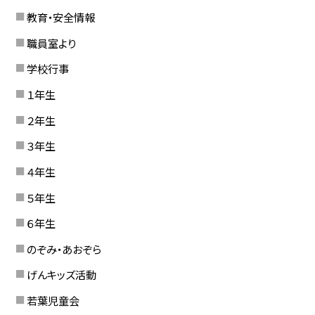
教育・安全情報
職員室より
学校行事
１年生
２年生
３年生
４年生
５年生
６年生
のぞみ・あおぞら
げんキッズ活動
若葉児童会