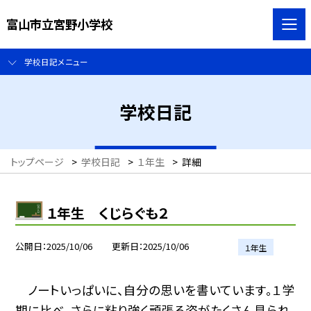
富山市立宮野小学校
学校日記メニュー
学校日記
トップページ
>
学校日記
>
１年生
>
詳細
１年生 くじらぐも２
公開日
2025/10/06
更新日
2025/10/06
１年生
ノートいっぱいに、自分の思いを書いています。１学
期に比べ、さらに粘り強く頑張る姿がたくさん見られ