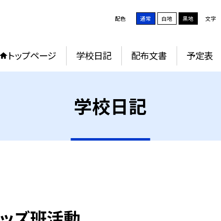
配色
通常
白地
黒地
文字
トップページ
学校日記
配布文書
予定表
学校日記
ッズ班活動