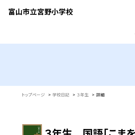
富山市立宮野小学校
トップページ
>
学校日記
>
３年生
>
詳細
３年生 国語「こまを