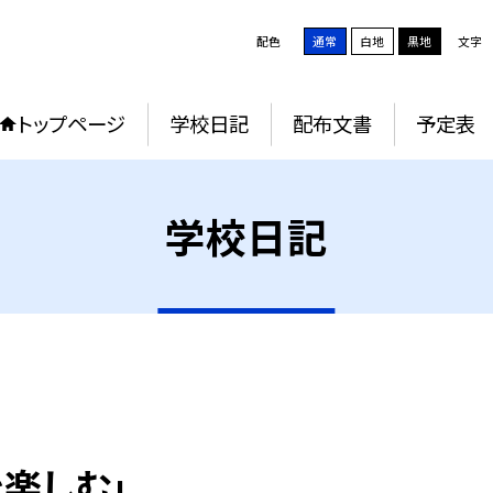
配色
通常
白地
黒地
文字
トップページ
学校日記
配布文書
予定表
学校日記
楽しむ」