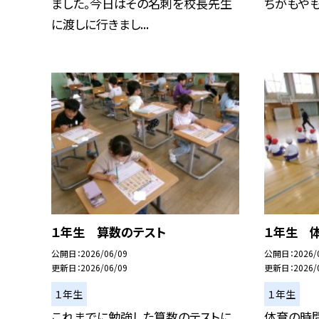
ました。今日はその名刺を校長先生
ちがもやもや
に渡しに行きまし...
１年生 算数のテスト
１年生 
公開日
2026/06/09
公開日
2026/
更新日
2026/06/09
更新日
2026/
１年生
１年生
これまでに勉強した算数のテストに
体育の時