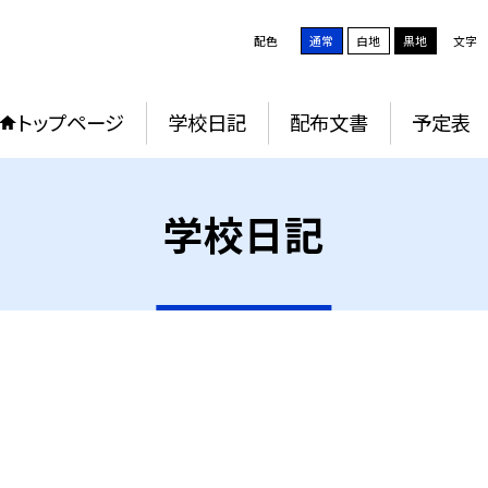
配色
通常
白地
黒地
文字
トップページ
学校日記
配布文書
予定表
学校日記