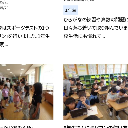
05/29
05/29
１年生
ひらがなの練習や算数の問題に
育はスポーツテストの1つ
日々落ち着いて取り組んでいま
ラン」を行いました。1年生
校生活にも慣れて...
...
はないちもんめ」
6年生さんにパソコンの使い方