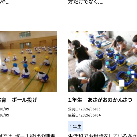
...
方だけでなく、...
体育 ボール投げ
１年生 あさがおのかんさつ
06/09
公開日
2026/06/05
06/09
更新日
2026/06/04
１年生
間では、ボール投げの練習
生活科でお世話をしているあ