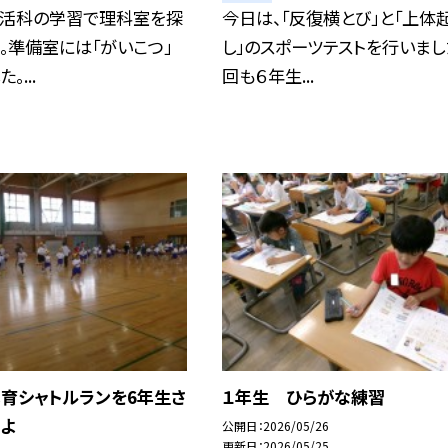
生活科の学習で理科室を探
今日は、「反復横とび」と「上体
。準備室には「がいこつ」
し」のスポーツテストを行いまし
。...
回も６年生...
体育シャトルランを6年生さ
１年生 ひらがな練習
よ
公開日
2026/05/26
更新日
2026/05/25