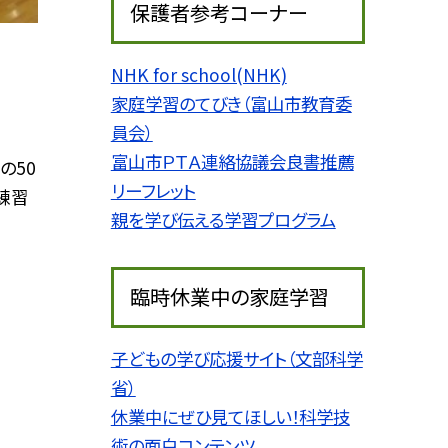
保護者参考コーナー
NHK for school(NHK)
家庭学習のてびき（富山市教育委
員会）
富山市ＰＴＡ連絡協議会良書推薦
の50
リーフレット
練習
親を学び伝える学習プログラム
臨時休業中の家庭学習
子どもの学び応援サイト（文部科学
省）
休業中にぜひ見てほしい！科学技
術の面白コンテンツ