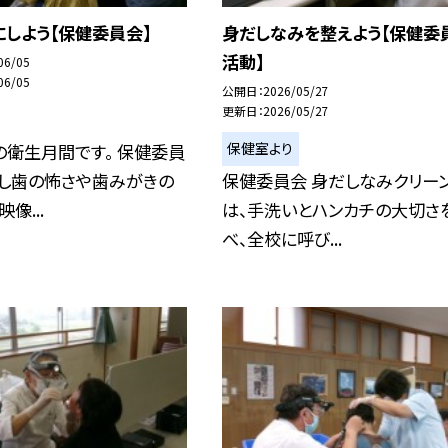
しよう【保健委員会】
身だしなみを整えよう【保健委
活動】
06/05
06/05
公開日
2026/05/27
更新日
2026/05/27
保健室より
衛生月間です。 保健委員
むし歯の怖さや歯みがきの
保健委員会 身だしなみクリー
像...
は、手洗いとハンカチの大切さ
べ、全校に呼び...