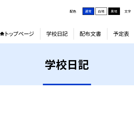
配色
通常
白地
黒地
文字
トップページ
学校日記
配布文書
予定表
学校日記