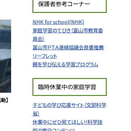
保護者参考コーナー
NHK for school(NHK)
家庭学習のてびき（富山市教育委
員会）
富山市ＰＴＡ連絡協議会良書推薦
リーフレット
親を学び伝える学習プログラム
臨時休業中の家庭学習
動】
子どもの学び応援サイト（文部科学
省）
休業中にぜひ見てほしい！科学技
術の面白コンテンツ