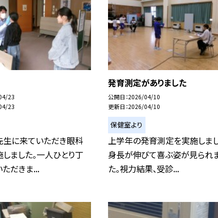
発育測定がありました
04/23
公開日
2026/04/10
04/23
更新日
2026/04/10
保健室より
先生に来ていただき眼科
上学年の発育測定を実施しまし
施しました。一人ひとり丁
身長が伸びて喜ぶ姿が見られ
ただきま...
た。視力結果、受診...