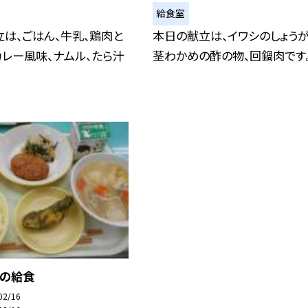
給食室
は、ごはん、牛乳、鶏肉と
本日の献立は、イワシのしょうが
レー風味、ナムル、たら汁
茎わかめの酢の物、回鍋肉です
）の給食
02/16