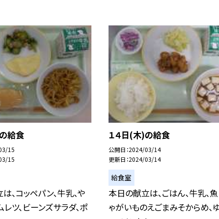
）の給食
１４日(木)の給食
03/15
公開日
2024/03/14
03/15
更新日
2024/03/14
給食室
は、コッペパン、牛乳、や
本日の献立は、ごはん、牛乳、魚
ムレツ、ビーンズサラダ、ポ
ゃがいものえごまみそからめ、