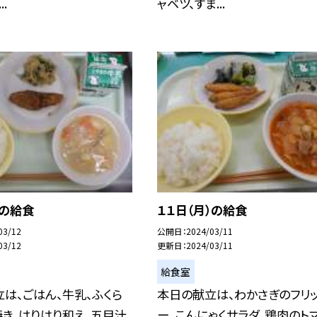
.
ャベツ、すま...
)の給食
１１日（月）の給食
03/12
公開日
2024/03/11
03/12
更新日
2024/03/11
給食室
は、ごはん、牛乳、ふくら
本日の献立は、わかさぎのフリ
き、はりはり和え、五目汁
ー、こんにゃくサラダ、鶏肉のト