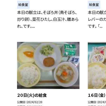
給食室
給食室
本日の献立は、そぼろ丼（鳥そぼろ、
本日の献立
炒り卵）、菜花ひたし、白玉汁、雛あら
レバーのカ
れ、です。...
です。 「...
２０日(火)の給食
１６日（金
公開日
2024/02/20
公開日
2024/