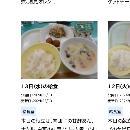
煮、清見オレン...
ケットチー..
１３日（水）の給食
１２日(火
公開日
2024/03/13
公開日
2024/
更新日
2024/03/13
更新日
2024/
給食室
給食室
本日の献立は、肉団子の甘酢あん、
本日の献立
ナムル、白菜の中華クリーム煮、です。
ぎのかば焼