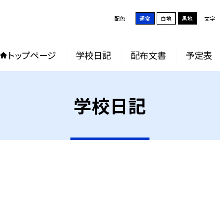
配色
通常
白地
黒地
文字
トップページ
学校日記
配布文書
予定表
学校日記