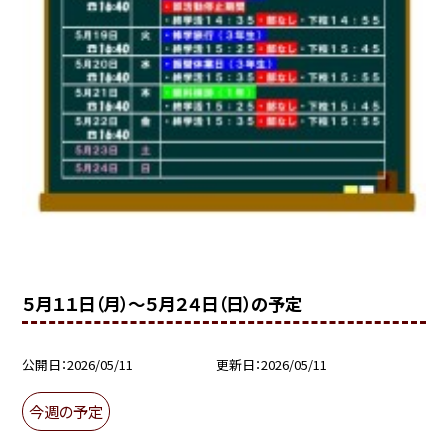
５月１１日（月）～５月２４日（日）の予定
公開日
2026/05/11
更新日
2026/05/11
今週の予定