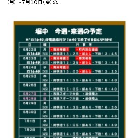
（月）～７月１０日（金）の...