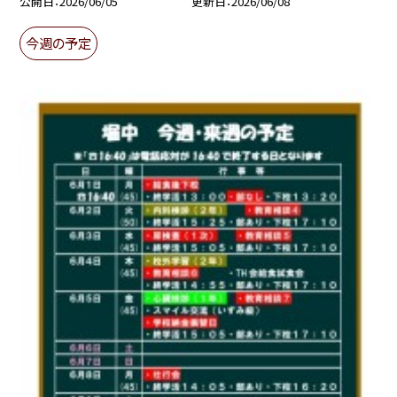
公開日
2026/06/05
更新日
2026/06/08
今週の予定