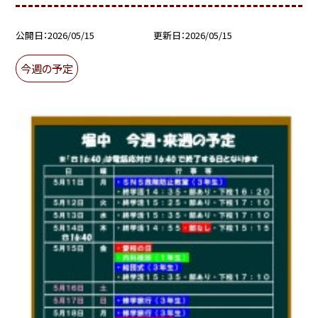
公開日
2026/05/15
更新日
2026/05/15
今週の予定