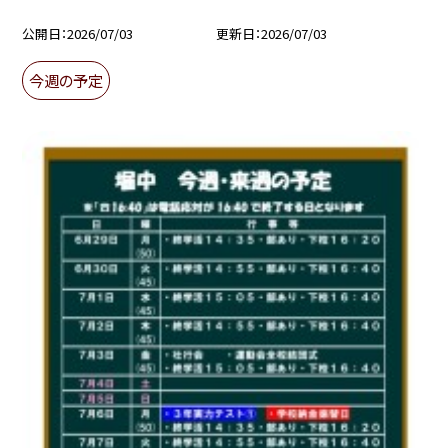
公開日
2026/07/03
更新日
2026/07/03
今週の予定