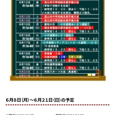
６月８日（月）～６月２１日（日）の予定