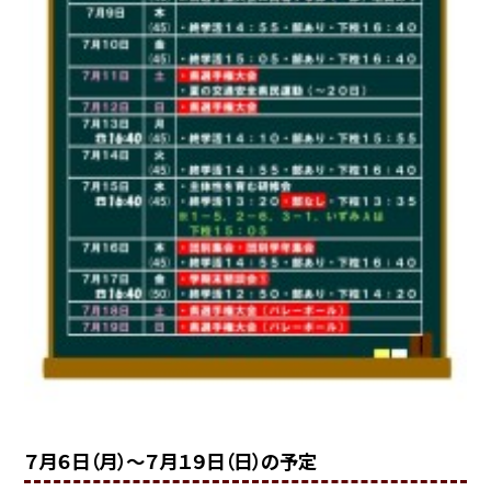
７月６日（月）～７月１９日（日）の予定