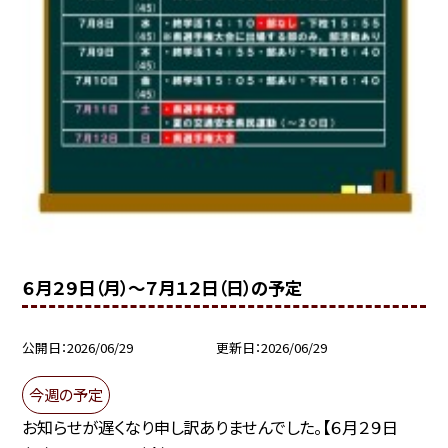
６月２９日（月）～７月１２日（日）の予定
公開日
2026/06/29
更新日
2026/06/29
今週の予定
お知らせが遅くなり申し訳ありませんでした。【６月２９日