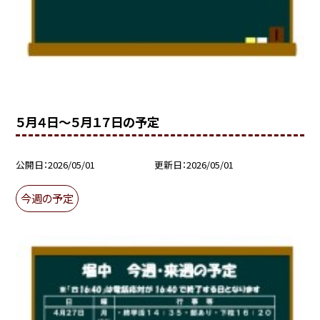
５月４日～５月１７日の予定
公開日
2026/05/01
更新日
2026/05/01
今週の予定