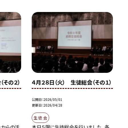
（その２）
４月２８日（火） 生徒総会（その１）
公開日
2026/05/01
更新日
2026/04/28
生 徒 会
れからの活
本日５限に生徒総会を行いました。 各