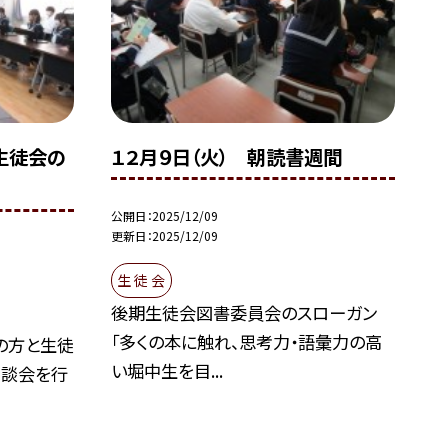
と生徒会の
１２月９日（火） 朝読書週間
公開日
2025/12/09
更新日
2025/12/09
生 徒 会
後期生徒会図書委員会のスローガン
「多くの本に触れ、思考力・語彙力の高
の方と生徒
い堀中生を目...
懇談会を行