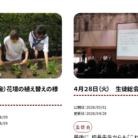
（金）花壇の植え替えの様
４月２８日（火） 生徒総会
公開日
2026/05/01
更新日
2026/04/28
6/09
6/09
生 徒 会
最後に、校長先生からも「こ