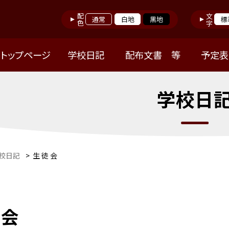
配色
文字
通常
白地
黒地
標
トップページ
学校日記
配布文書 等
予定表
学校日
校日記
>
生 徒 会
 会