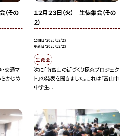
会（その
１２月２３日（火） 生徒集会（その
２）
公開日
2025/12/23
更新日
2025/12/23
生 徒 会
全・交通マ
次に「南富山の街づくり探究プロジェク
あらかじめ
ト」の発表を聞きました。これは「富山市
中学生...