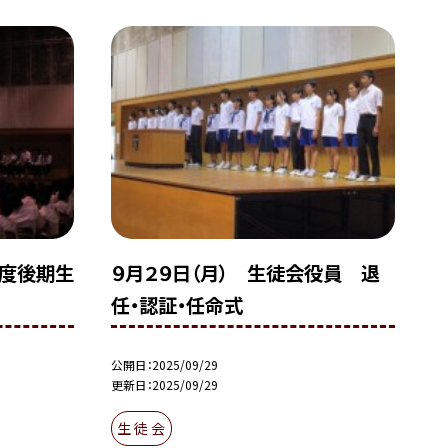
年度後期生
９月２９日（月） 生徒会役員 退
任・認証・任命式
公開日
2025/09/29
更新日
2025/09/29
生 徒 会