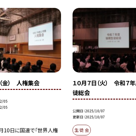
（金） 人権集会
１０月７日（火） 令和７
徒総会
2/05
2/05
公開日
2025/10/07
更新日
2025/10/07
2月10日に国連で「世界人権
生 徒 会