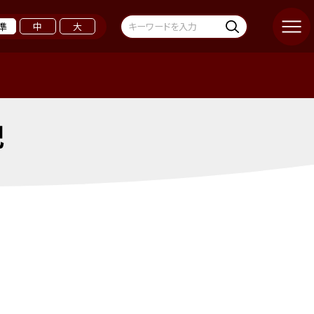
準
中
大
記