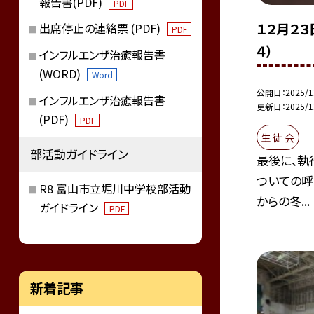
報告書(PDF)
PDF
１２月２３
出席停止の連絡票 (PDF)
PDF
４）
インフルエンザ治癒報告書
(WORD)
Word
公開日
2025/1
インフルエンザ治癒報告書
更新日
2025/1
(PDF)
PDF
生 徒 会
部活動ガイドライン
最後に、執
ついての呼
R8 富山市立堀川中学校部活動
からの冬...
ガイドライン
PDF
新着記事