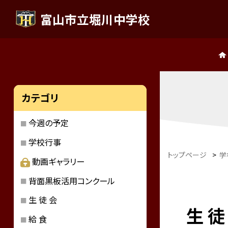
富山市立堀川中学校
カテゴリ
今週の予定
学校行事
トップページ
>
学
動画ギャラリー
背面黒板活用コンクール
生 徒 会
生 徒
給 食