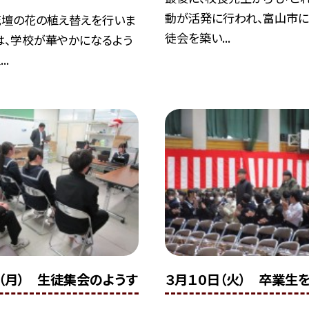
動が活発に行われ、富山市
壇の花の植え替えを行いま
徒会を築い...
は、学校が華やかになるよう
..
日（月） 生徒集会のようす
３月１０日（火） 卒業生