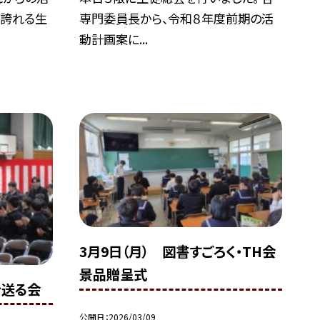
に誇れる生
専門委員長から、令和８年度前期の活
動計画案に...
3月9日（月） 図書すごろく・TH会
景品贈呈式
を送る会
公開日
2026/03/09