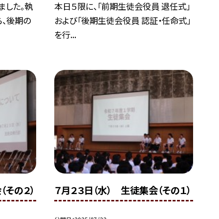
ました。執
本日５限に、「前期生徒会役員 退任式」
、後期の
および「後期生徒会役員 認証・任命式」
を行...
（その２）
７月２３日（水） 生徒集会（その１）