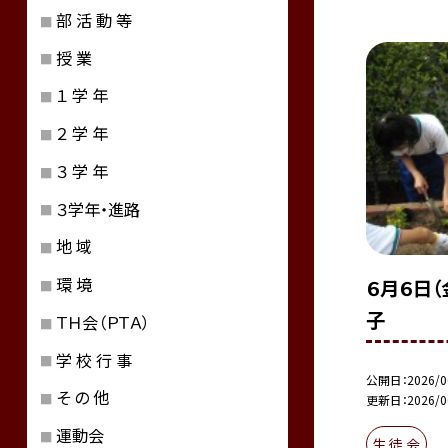
部 活 動 等
授 業
１ 学 年
２ 学 年
３ 学 年
３学年・進路
地 域
環 境
６月６日
子
ＴＨ会（ＰＴＡ）
学 校 行 事
公開日
2026/0
そ の 他
更新日
2026/0
運動会
生 徒 会