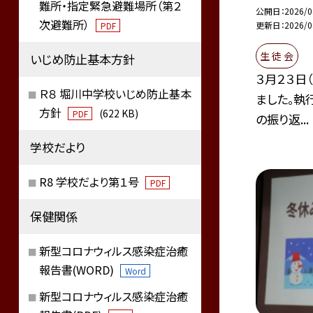
難所・指定緊急避難場所（第２
公開日
2026/0
次避難所）
更新日
2026/0
PDF
生 徒 会
いじめ防止基本方針
３月２３日
Ｒ８ 堀川中学校いじめ防止基本
ました。執
方針
(622 KB)
PDF
の振り返...
学校だより
R8 学校だより第１号
PDF
保健関係
新型コロナウィルス感染症治癒
報告書(WORD)
Word
新型コロナウィルス感染症治癒