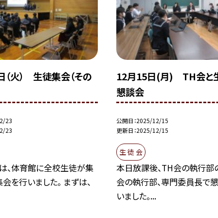
日（火） 生徒集会（その
12月15日(月) TH会
懇談会
2/23
公開日
2025/12/15
2/23
更新日
2025/12/15
生 徒 会
は、体育館に全校生徒が集
本日放課後、TH会の執行部
集会を行いました。 まずは、
会の執行部、専門委員長で
いました。...