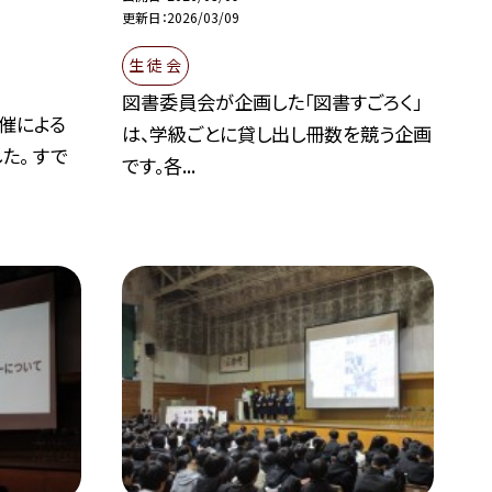
更新日
2026/03/09
生 徒 会
図書委員会が企画した「図書すごろく」
催による
は、学級ごとに貸し出し冊数を競う企画
た。 すで
です。各...