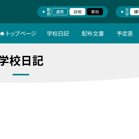
配色
文字
通常
白地
黒地
標
トップページ
学校日記
配布文書
予定表
学校日記