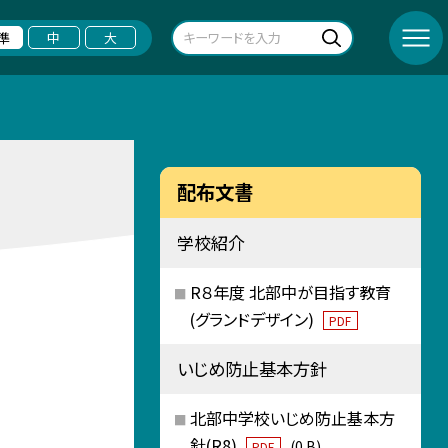
準
中
大
配布文書
学校紹介
R８年度 北部中が目指す教育
(グランドデザイン)
PDF
いじめ防止基本方針
北部中学校いじめ防止基本方
針(R8)
(0 B)
PDF