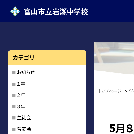
富山市立岩瀬中学校
カテゴリ
お知らせ
１年
トップページ
>
学
２年
３年
生徒会
5月
育友会