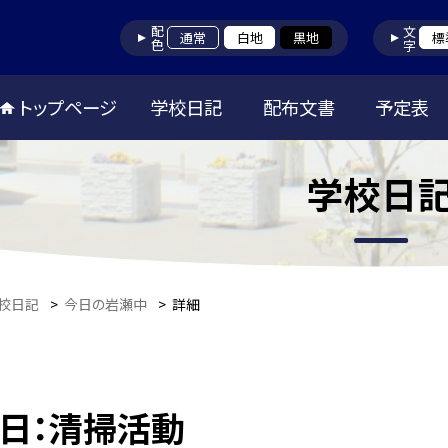
配色
文字
通常
白地
黒地
標
トップページ
学校日記
配布文書
予定表
学校日
校日記
>
今日の岩瀬中
>
詳細
８日：清掃活動