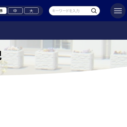
準
中
大
記