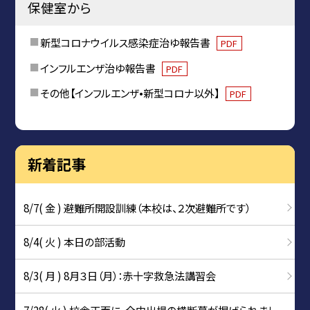
保健室から
新型コロナウイルス感染症治ゆ報告書
PDF
インフルエンザ治ゆ報告書
PDF
その他【インフルエンザ•新型コロナ以外】
PDF
新着記事
8/7( 金 ) 避難所開設訓練（本校は、２次避難所です）
8/4( 火 ) 本日の部活動
8/3( 月 ) 8月３日（月）：赤十字救急法講習会
7/28( 火 ) 校舎正面に、全中出場の横断幕が掲げられまし