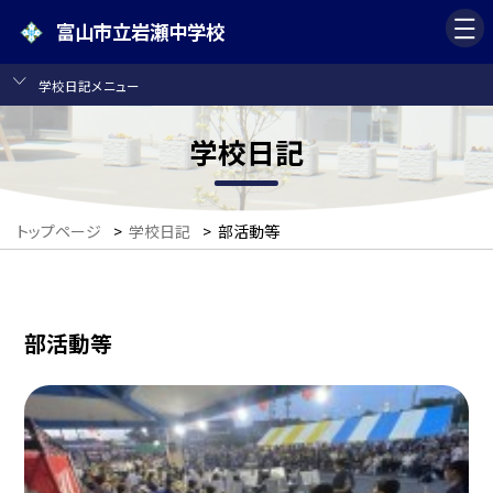
富山市立岩瀬中学校
学校日記メニュー
学校日記
トップページ
>
学校日記
>
部活動等
部活動等