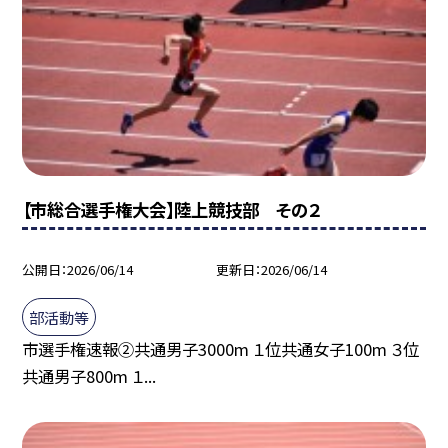
【市総合選手権大会】陸上競技部 その２
公開日
2026/06/14
更新日
2026/06/14
部活動等
市選手権速報②共通男子3000m １位共通女子100m ３位
共通男子800m １...