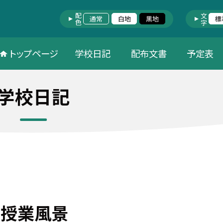
配色
文字
通常
白地
黒地
標
トップページ
学校日記
配布文書
予定表
学校日記
年 授業風景