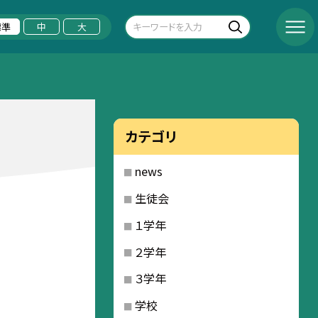
標準
中
大
カテゴリ
news
生徒会
１学年
２学年
３学年
学校