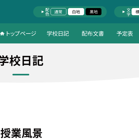
配色
文字
通常
白地
黒地
トップページ
学校日記
配布文書
予定表
学校日記
年 授業風景