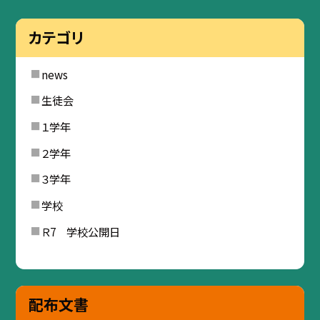
カテゴリ
news
生徒会
１学年
２学年
３学年
学校
Ｒ7 学校公開日
配布文書