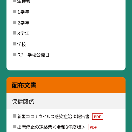
生徒会
１学年
２学年
３学年
学校
Ｒ7 学校公開日
配布文書
保健関係
新型コロナウイルス感染症治ゆ報告書
PDF
出席停止の連絡票＜令和8年度版＞
PDF