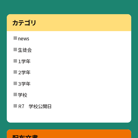
カテゴリ
news
生徒会
１学年
２学年
３学年
学校
Ｒ7 学校公開日
配布文書