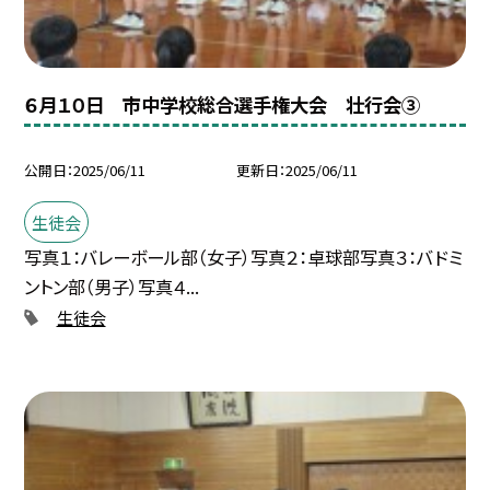
６月１０日 市中学校総合選手権大会 壮行会③
公開日
2025/06/11
更新日
2025/06/11
生徒会
写真１：バレーボール部（女子）写真２：卓球部写真３：バドミ
ントン部（男子）写真４...
生徒会