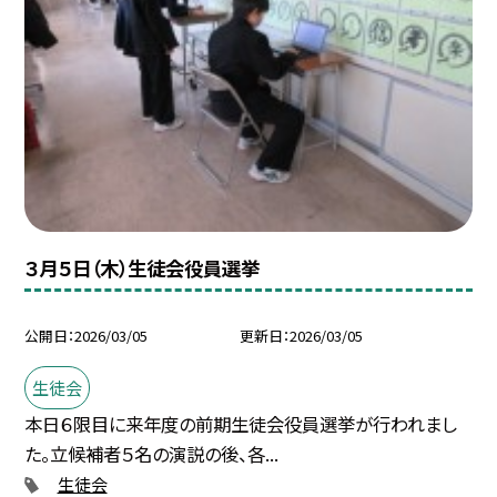
３月５日（木）生徒会役員選挙
公開日
2026/03/05
更新日
2026/03/05
生徒会
本日６限目に来年度の前期生徒会役員選挙が行われまし
た。立候補者５名の演説の後、各...
生徒会