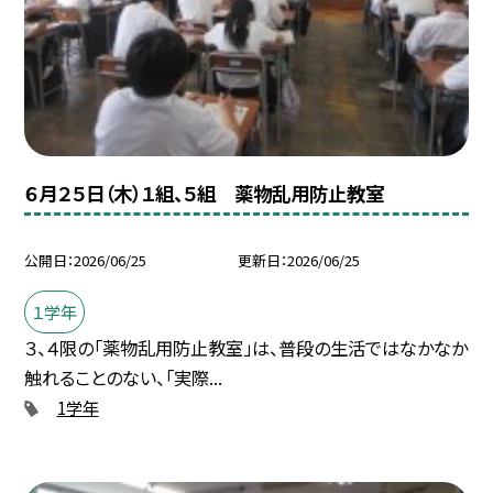
６月２５日（木）１組、５組 薬物乱用防止教室
公開日
2026/06/25
更新日
2026/06/25
１学年
３、４限の「薬物乱用防止教室」は、普段の生活ではなかなか
触れることのない、「実際...
1学年