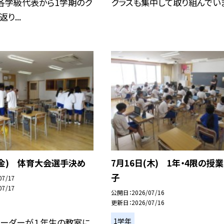
各学級代表から1学期のク
クラスも集中して取り組んでい
り...
(金) 体育大会選手決め
7月16日(木) 1年・4限の授
子
07/17
07/17
公開日
2026/07/16
更新日
2026/07/16
1学年
リーダーが１年生の教室に