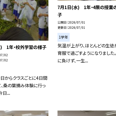
7月1日(水) 1年・4限の授業
子
公開日
2026/07/01
更新日
2026/07/01
1学年
気温が上がり、ほとんどの生徒
木) 1年・校外学習の様子
育服で過ごすようになりました
07/02
に負けず、一生...
07/02
日からクラスごとに4日間
て、桑の葉摘み体験に行っ
日...