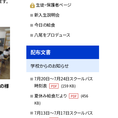
ます。
生徒・保護者ページ
新入生説明会
今日の給食
八尾をプロデュース
配布文書
学校からのお知らせ
7月20日～7月24日スクールバス
時刻表
業の様
(159 KB)
PDF
夏休み給食だより
(456
PDF
KB)
7月13日～7月17日スクールバス