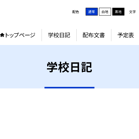
配色
通常
白地
黒地
文字
トップページ
学校日記
配布文書
予定表
学校日記