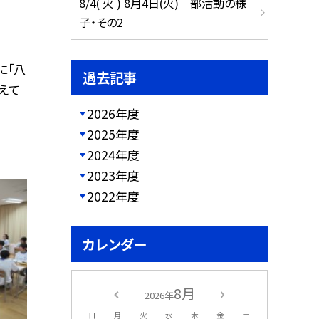
8/4( 火 ) 8月4日(火) 部活動の様
子・その2
に「八
過去記事
えて
2026年度
2025年度
2024年度
2023年度
2022年度
カレンダー
8月
2026年
日
月
火
水
木
金
土