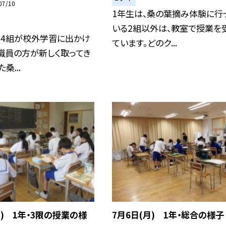
07/10
1年生は、桑の葉摘み体験に行
いる2組以外は、教室で授業を
年4組が校外学習に出かけ
ています。どのク...
職員の方が新しく取ってき
桑...
火) 1年・3限の授業の様
7月6日(月) 1年・総合の様子