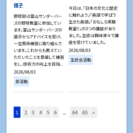
様子
今日は、「日本の文化と歴史
に触れよう」「英語で学ぼう
野球部は富山サンダーバー
生きた英語」「おもしろ実験
ズの野球教室に参加してい
教室‼」の3つの講座があり
ます。富山サンダーバーズの
ました。生徒は興味津々で講
選手からアドバイスを受け、
座を受けていました。
一生懸命練習に取り組んで
2026/08/03
います。これからも教えてい
ただいたことを意識して練習
生徒会活動
をし、技術力の向上を目指...
2026/08/03
部活動
1
2
3
4
5
6
...
64
65
»