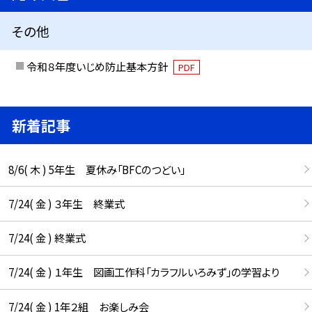
その他
令和８年度いじめ防止基本方針
PDF
新着記事
8/6( 木 ) 5年生 夏休み「BFCのつどい」
7/24( 金 ) ３年生 終業式
7/24( 金 ) 終業式
7/24( 金 ) １年生 図画工作科「カラフルいろみず」の学習より
7/24( 金 ) 1年２組 お楽しみ会