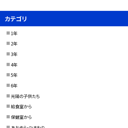
カテゴリ
1年
2年
3年
4年
5年
6年
光陽の子供たち
給食室から
保健室から
あおぞら・ひまわり