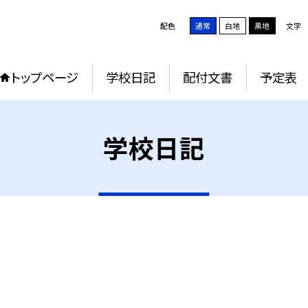
配色
通常
白地
黒地
文字
トップページ
学校日記
配付文書
予定表
学校日記