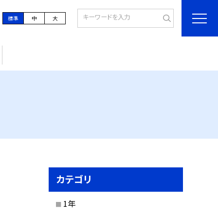
標準
中
大
カテゴリ
1年