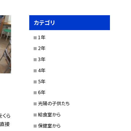
カテゴリ
1年
2年
3年
4年
5年
6年
光陽の子供たち
給食室から
をくら
は直接
保健室から