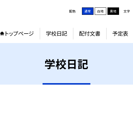
配色
通常
白地
黒地
文字
トップページ
学校日記
配付文書
予定表
学校日記