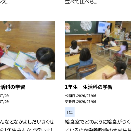
...
並べて比べら...
生活科の学習
1年生 生活科の学習
07/09
公開日
2026/07/06
07/09
更新日
2026/07/06
1年
んなとなかよしだいさくせ
給食室でどのように給食がつく
習を1年生みんなで行いまし
ているのか栄養教諭の木村先