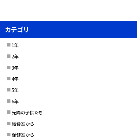
カテゴリ
1年
2年
3年
4年
5年
6年
光陽の子供たち
給食室から
保健室から