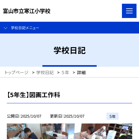
富山市立寒江小学校
学校日記メニュー
学校日記
トップページ
>
学校日記
>
５年
>
詳細
【5年生】図画工作科
公開日
2025/10/07
更新日
2025/10/07
５年