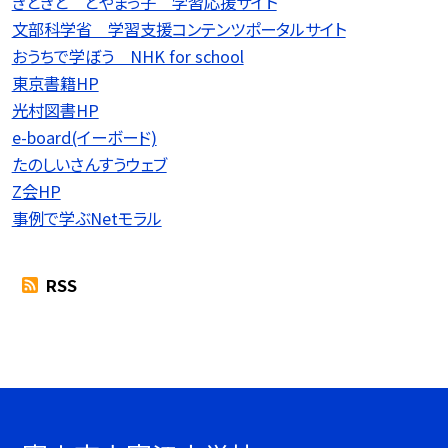
きときと とやまっ子 学習応援サイト
文部科学省 学習支援コンテンツポータルサイト
おうちで学ぼう NHK for school
東京書籍HP
光村図書HP
e-board(イーボード)
たのしいさんすうウェブ
Z会HP
事例で学ぶNetモラル
RSS