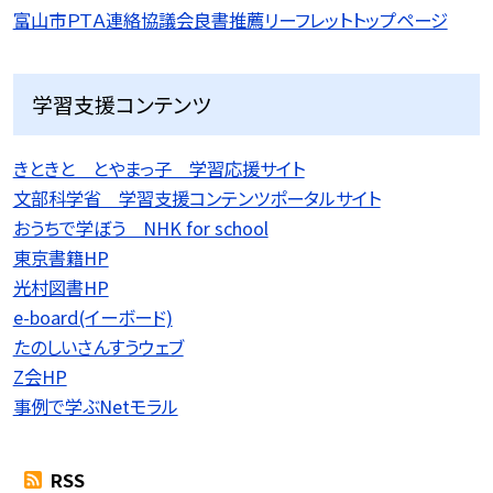
富山市ＰＴＡ連絡協議会良書推薦リーフレットトップページ
学習支援コンテンツ
きときと とやまっ子 学習応援サイト
文部科学省 学習支援コンテンツポータルサイト
おうちで学ぼう NHK for school
東京書籍HP
光村図書HP
e-board(イーボード)
たのしいさんすうウェブ
Z会HP
事例で学ぶNetモラル
RSS