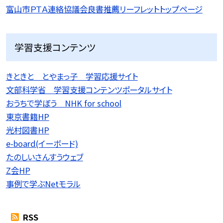
富山市ＰＴＡ連絡協議会良書推薦リーフレットトップページ
学習支援コンテンツ
きときと とやまっ子 学習応援サイト
文部科学省 学習支援コンテンツポータルサイト
おうちで学ぼう NHK for school
東京書籍HP
光村図書HP
e-board(イーボード)
たのしいさんすうウェブ
Z会HP
事例で学ぶNetモラル
RSS